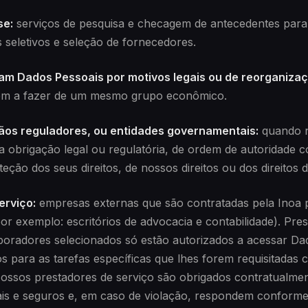
se:
serviços de pesquisa e checagem de antecedentes para
seletivos e seleção de fornecedores.
sam Dados Pessoais por motivos legais ou de reorganizaç
em a fazer de um mesmo grupo econômico.
gãos reguladores, ou entidades governamentais:
quando n
obrigação legal ou regulatória, de ordem de autoridade 
eção dos seus direitos, de nossos direitos ou dos direitos d
erviço:
empresas externas que são contratadas pela Inoa p
r exemplo: escritórios de advocacia e contabilidade). Pre
boradores selecionados só estão autorizados a acessar D
ros para as tarefas específicas que lhes forem requisitada
 Nossos prestadores de serviço são obrigados contratualm
ais e seguros e, em caso de violação, respondem conforme 