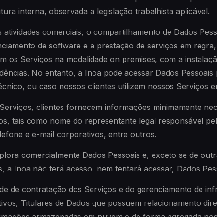
tura interna, observada a legislação trabalhista aplicável.
 atividades comerciais, o compartilhamento de Dados Pess
enciamento de software e a prestação de serviços em regr
am os Serviços na modalidade on premises, com a instalaç
ências. No entanto, a Inoa pode acessar Dados Pessoais p
técnico, ou caso nossos clientes utilizem nossos Serviços
 Serviços, clientes fornecem informações minimamente nec
os, tais como nome do representante legal responsável pel
lefone e e-mail corporativos, entre outros.
lora comercialmente Dados Pessoais e, exceto se de outr
s, a Inoa não terá acesso, nem tentará acessar, Dados Pess
e de contratação dos Serviços e do gerenciamento de inf
tivos, Titulares de Dados que possuem relacionamento dire
ormações armazenadas em nuvem e de forma agregada nos